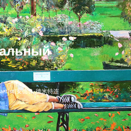
уальный
w-artist|安德鲁-德米特连