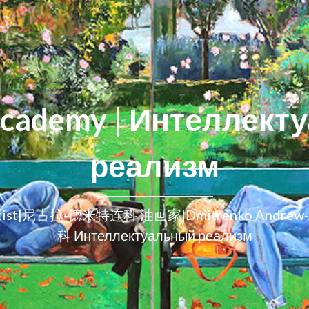
Academy | Интеллект
реализм
y-artist|尼古拉-德米特连科 油画家|Dmitrenko Andre
科 Интеллектуальный реализм