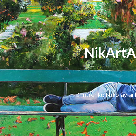
NikArt
Dmitrenko Nikola