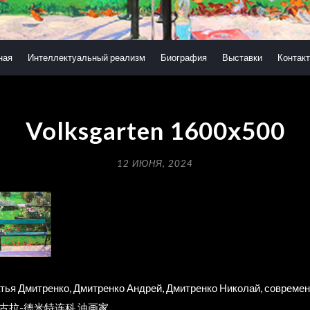
ная
Интеллектуальный реализм
Биография
Выставки
Контак
Volksgarten 1600х500
12 ИЮНЯ, 2024
ья Дмитренко, Дмитренко Андрей, Дмитренко Николай, современн
demy, 尼古拉-德米特连科 油画家