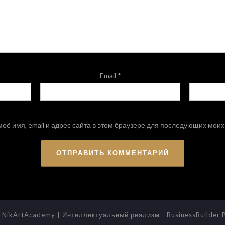
Email
*
оё имя, email и адрес сайта в этом браузере для последующих мои
 NikArtAcademy | Интеллектуальный реализм
-
BusinessBuilder
P