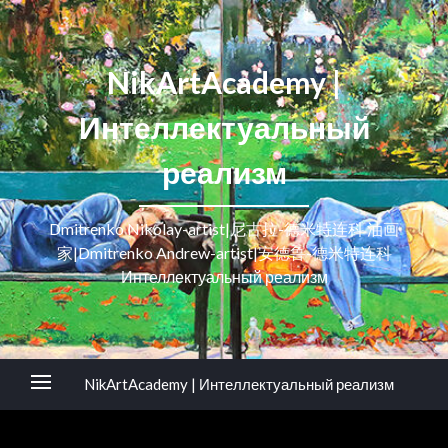
NikArtAcademy |
Интеллектуальный
реализм
Dmitrenko Nikolay-artist|尼古拉-德米特连科 油画
家|Dmitrenko Andrew-artist|安德鲁-德米特连科
Интеллектуальный реализм
NikArtAcademy | Интеллектуальный реализм