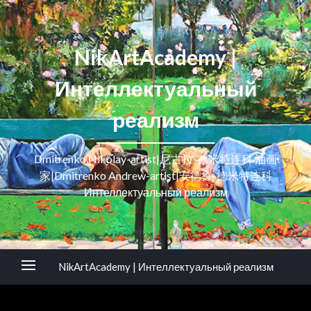
NikArtAcademy |
Интеллектуальный
реализм
Dmitrenko Nikolay-artist|尼古拉-德米特连科 油画
家|Dmitrenko Andrew-artist|安德鲁-德米特连科
Интеллектуальный реализм
NikArtAcademy | Интеллектуальный реализм