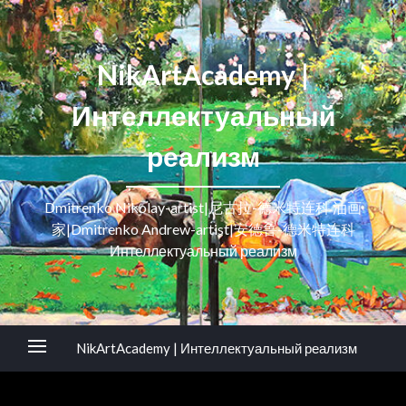
NikArtAcademy |
Интеллектуальный
реализм
Dmitrenko Nikolay-artist|尼古拉-德米特连科 油画
家|Dmitrenko Andrew-artist|安德鲁-德米特连科
Интеллектуальный реализм
NikArtAcademy | Интеллектуальный реализм