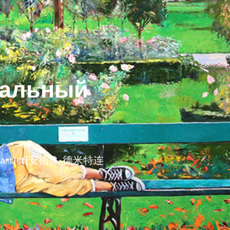
уальный
w-artist|安德鲁-德米特连