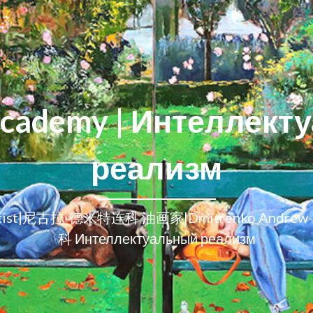
Academy | Интеллект
реализм
y-artist|尼古拉-德米特连科 油画家|Dmitrenko Andre
科 Интеллектуальный реализм