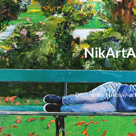
NikArt
Dmitrenko Nikola