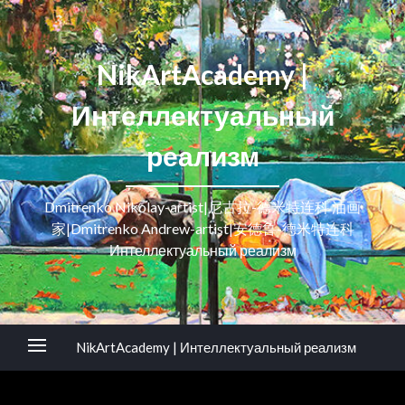
NikArtAcademy |
Интеллектуальный
реализм
Dmitrenko Nikolay-artist|尼古拉-德米特连科 油画
家|Dmitrenko Andrew-artist|安德鲁-德米特连科
Интеллектуальный реализм
NikArtAcademy | Интеллектуальный реализм