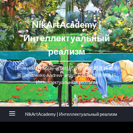
NikArtAcademy |
Интеллектуальный
реализм
Dmitrenko Nikolay-artist|尼古拉-德米特连科 油画
家|Dmitrenko Andrew-artist|安德鲁-德米特连科
Интеллектуальный реализм
NikArtAcademy | Интеллектуальный реализм